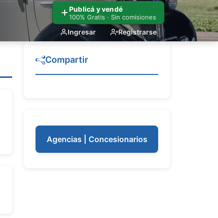
Publicá y vendé
100% Gratis · Sin comisiones
Ingresar
Registrarse
Compartir
Agencias | Concesionarios