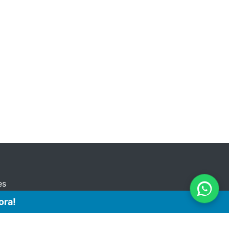
es
ora!