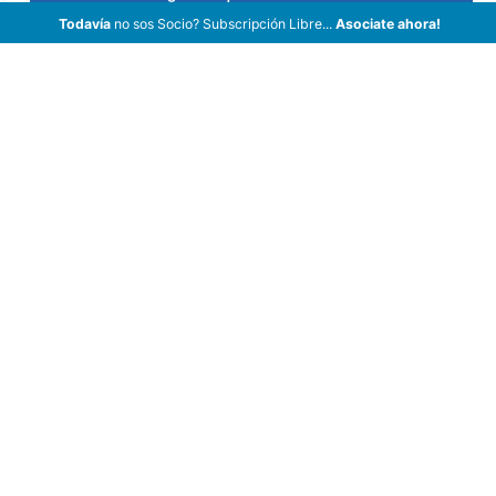
Todavía
no sos Socio? Subscripción Libre...
Asociate ahora!
ArCar Coches Antiguos, Coches Clásicos, Coches de Colección,
Coches de Época en Venta, Motos y Bicicletas.