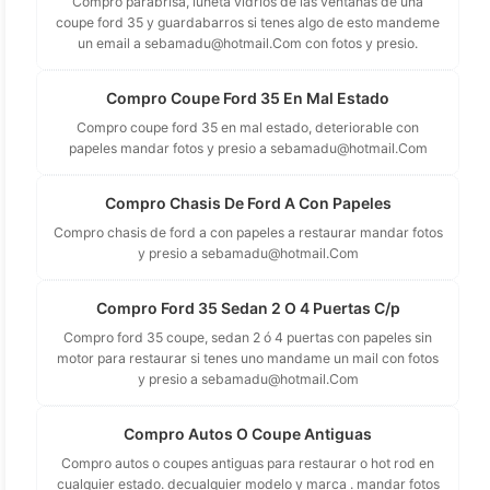
Compro parabrisa, luneta vidrios de las ventanas de una
coupe ford 35 y guardabarros si tenes algo de esto mandeme
un email a
sebamadu@hotmail.Com
con fotos y presio.
Compro Coupe Ford 35 En Mal Estado
Compro coupe ford 35 en mal estado, deteriorable con
papeles mandar fotos y presio a
sebamadu@hotmail.Com
Compro Chasis De Ford A Con Papeles
Compro chasis de ford a con papeles a restaurar mandar fotos
y presio a
sebamadu@hotmail.Com
Compro Ford 35 Sedan 2 O 4 Puertas C/p
Compro ford 35 coupe, sedan 2 ó 4 puertas con papeles sin
motor para restaurar si tenes uno mandame un mail con fotos
y presio a
sebamadu@hotmail.Com
Compro Autos O Coupe Antiguas
Compro autos o coupes antiguas para restaurar o hot rod en
cualquier estado. decualquier modelo y marca . mandar fotos