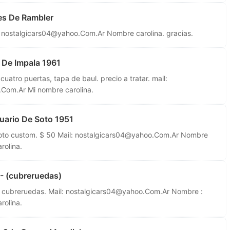
es De Rambler
:
nostalgicars04@yahoo.Com.Ar
Nombre carolina. gracias.
 De Impala 1961
atro puertas, tapa de baul. precio a tratar. mail:
.Com.Ar
Mi nombre carolina.
uario De Soto 1951
oto custom. $ 50 Mail:
nostalgicars04@yahoo.Com.Ar
Nombre
rolina.
- (cubreruedas)
 cubreruedas. Mail:
nostalgicars04@yahoo.Com.Ar
Nombre :
rolina.