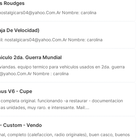
s Roudges
nostalgicars04@yahoo.Com.Ar
Nombre: carolina
aja De Velocidad)
il:
nostalgicars04@yahoo.Com.Ar
Nombre: carolina
iculo 2da. Guerra Mundial
viandas. equipo termico para vehiculos usados en 2da. guerra
4@yahoo.Com.Ar
Nombre : carolina
nus V6 - Cupe
completa original. funcionando -a restaurar - documentacion
s unidades, muy raro. e interesante. Mail:...
 - Custom - Vendo
l, completo (calefaccion, radio originales), buen casco, buenos