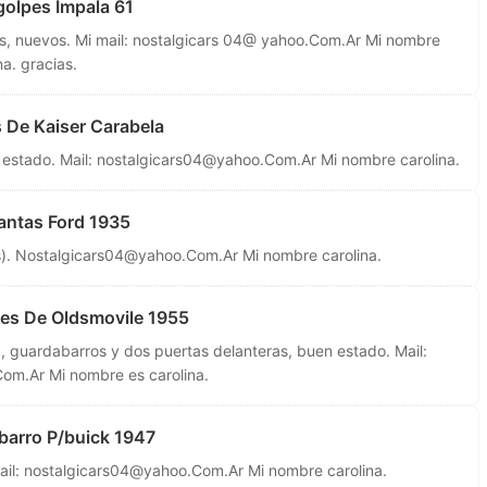
olpes Impala 61
os, nuevos. Mi mail: nostalgicars 04@ yahoo.Com.Ar Mi nombre
na. gracias.
 De Kaiser Carabela
 estado. Mail:
nostalgicars04@yahoo.Com.Ar
Mi nombre carolina.
antas Ford 1935
s).
Nostalgicars04@yahoo.Com.Ar
Mi nombre carolina.
es De Oldsmovile 1955
 guardabarros y dos puertas delanteras, buen estado. Mail:
Com.Ar
Mi nombre es carolina.
arro P/buick 1947
ail:
nostalgicars04@yahoo.Com.Ar
Mi nombre carolina.