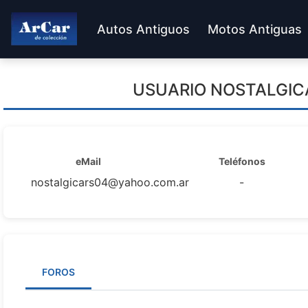
Autos Antiguos
Motos Antiguas
USUARIO
NOSTALGI
eMail
Teléfonos
nostalgicars04@yahoo.com.ar
-
FOROS