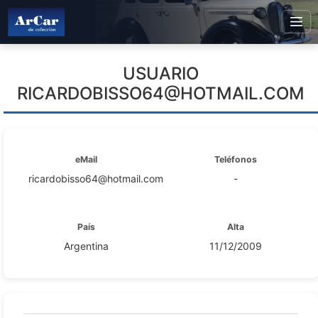
USUARIO
RICARDOBISSO64@HOTMAIL.COM
eMail
Teléfonos
ricardobisso64@hotmail.com
-
País
Alta
Argentina
11/12/2009