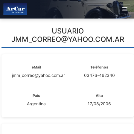
USUARIO
JMM_CORREO@YAHOO.COM.AR
eMail
Teléfonos
jmm_correo@yahoo.com.ar
03476-462340
País
Alta
Argentina
17/08/2006