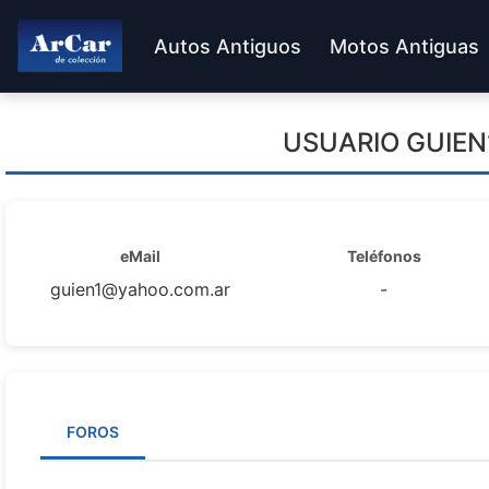
Autos Antiguos
Motos Antiguas
USUARIO
GUIE
eMail
Teléfonos
guien1@yahoo.com.ar
-
FOROS