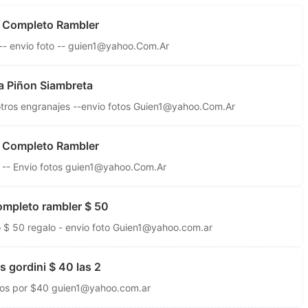
 Completo Rambler
- envio foto --
guien1@yahoo.Com.Ar
 Piñon Siambreta
tros engranajes --envio fotos
Guien1@yahoo.Com.Ar
 Completo Rambler
-- Envio fotos
guien1@yahoo.Com.Ar
ompleto rambler $ 50
 $ 50 regalo - envio foto
Guien1@yahoo.com.ar
 gordini $ 40 las 2
 dos por $40
guien1@yahoo.com.ar