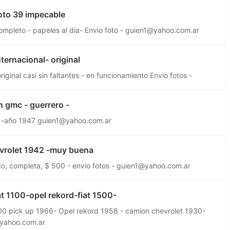
oto 39 impecable
pleto - papeles al dia- Envio foto -
guien1@yahoo.com.ar
ernacional- original
ginal casi sin faltantes - en funcionamiento Envio fotos -
 gmc - guerrero -
 -año 1947
guien1@yahoo.com.ar
vrolet 1942 -muy buena
, completa, $ 500 - envio fotos -
guien1@yahoo.com.ar
iat 1100-opel rekord-fiat 1500-
 1500 pick up 1966- Opel rekord 1958 - camion chevrolet 1930-
yahoo.com.ar