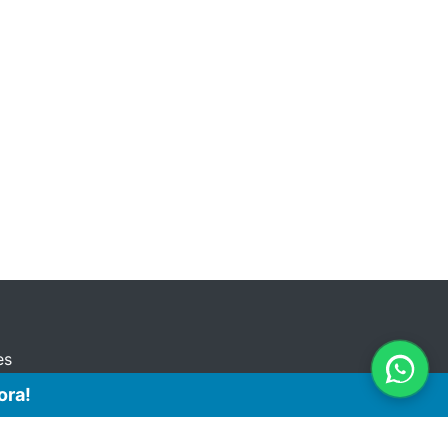
es
ora!