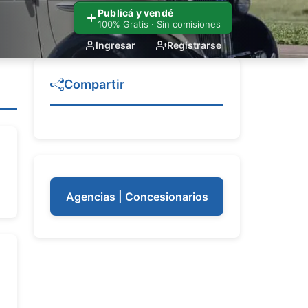
Publicá y vendé
100% Gratis · Sin comisiones
Ingresar
Registrarse
Compartir
Agencias | Concesionarios