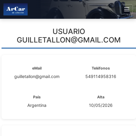
USUARIO
GUILLETALLON@GMAIL.COM
eMail
Teléfonos
guilletallon@gmail.com
549114958316
País
Alta
Argentina
10/05/2026