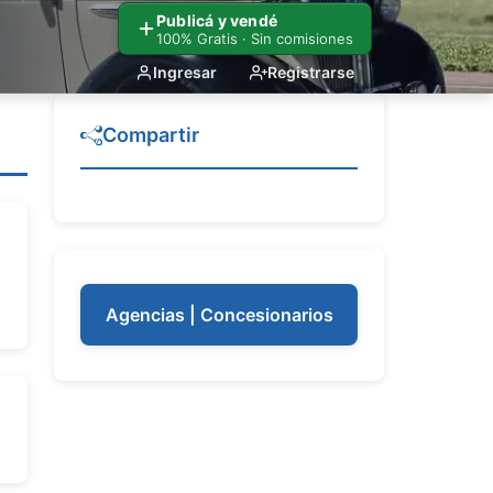
Publicá y vendé
100% Gratis · Sin comisiones
Ingresar
Registrarse
Compartir
Agencias | Concesionarios