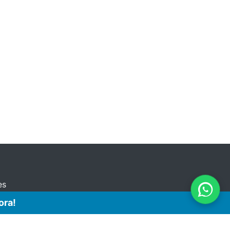
es
ora!