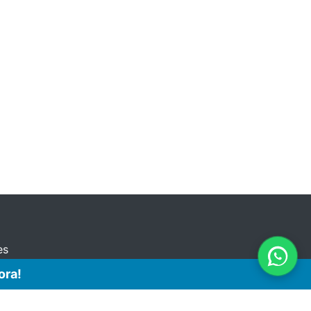
es
ora!