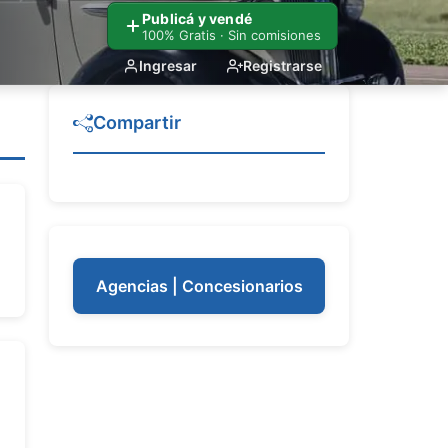
Publicá y vendé
100% Gratis · Sin comisiones
Ingresar
Registrarse
Compartir
Agencias | Concesionarios