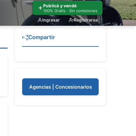
Publicá y vendé
100% Gratis · Sin comisiones
Ingresar
Registrarse
Compartir
Agencias | Concesionarios