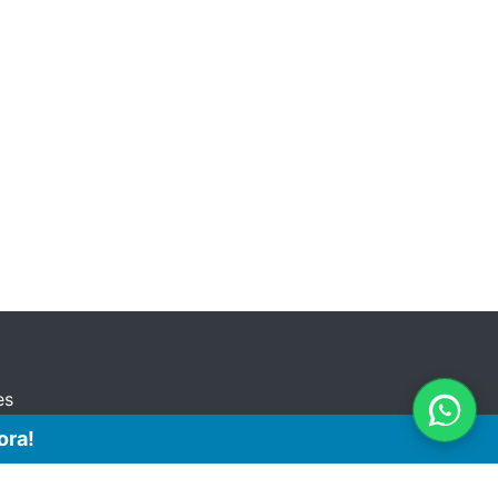
es
ora!