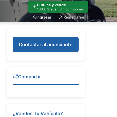
Publicá y vendé
100% Gratis · Sin comisiones
Ingresar
Registrarse
Contactar al anunciante
Compartir
¿Vendés Tu Vehículo?