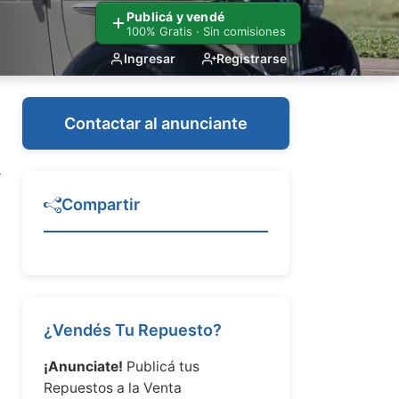
Publicá y vendé
100% Gratis · Sin comisiones
Ingresar
Registrarse
Contactar al anunciante
Compartir
¿Vendés Tu Repuesto?
¡Anunciate!
Publicá tus
Repuestos a la Venta