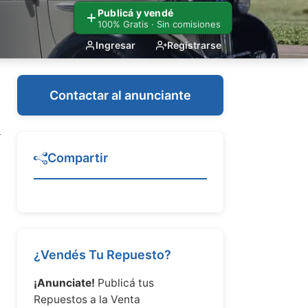
Publicá y vendé
100% Gratis · Sin comisiones
Ingresar
Registrarse
Contactar al anunciante
Compartir
¿Vendés Tu Repuesto?
¡Anunciate!
Publicá tus
Repuestos a la Venta