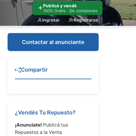
Publicá y vendé
100% Gratis · Sin comisiones
Ingresar
Registrarse
Contactar al anunciante
Compartir
¿Vendés Tu Repuesto?
¡Anunciate!
Publicá tus
Repuestos a la Venta