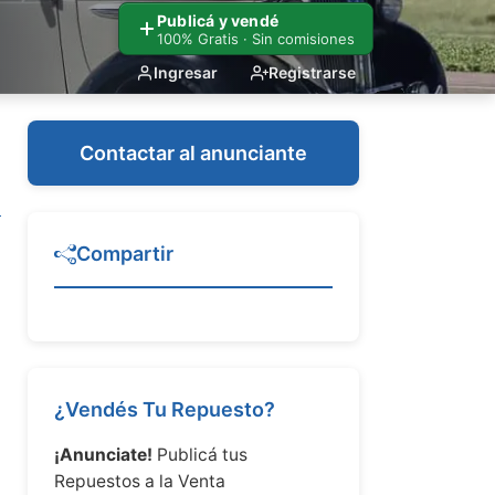
Publicá y vendé
100% Gratis · Sin comisiones
Ingresar
Registrarse
Contactar al anunciante
Compartir
¿Vendés Tu Repuesto?
¡Anunciate!
Publicá tus
Repuestos a la Venta