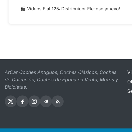
🎬 Videos Fiat 125: Distribuidor Ele-ese ¡nuevo!
ArCar Coches Antiguos, Coches Clásicos, Coches
V
de Colección, Coches de Época en Venta, Motos y
Of
Bicicletas.
S