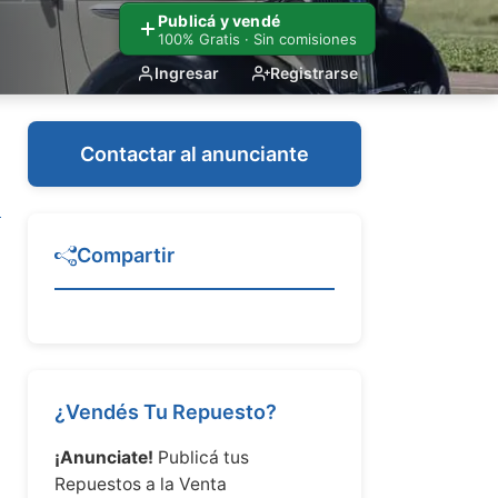
Publicá y vendé
100% Gratis · Sin comisiones
Ingresar
Registrarse
Contactar al anunciante
Compartir
¿Vendés Tu Repuesto?
¡Anunciate!
Publicá tus
Repuestos a la Venta