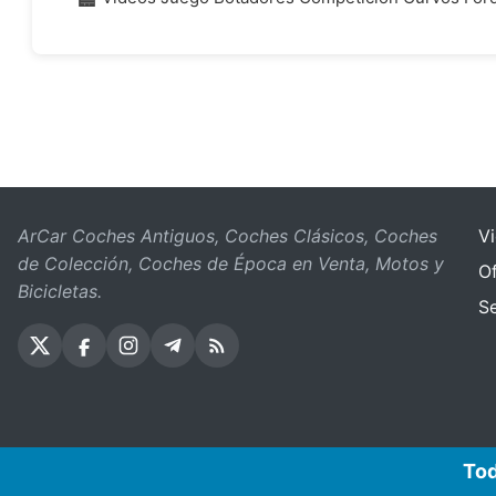
ArCar Coches Antiguos, Coches Clásicos, Coches
V
de Colección, Coches de Época en Venta, Motos y
Of
Bicicletas.
S
Tod