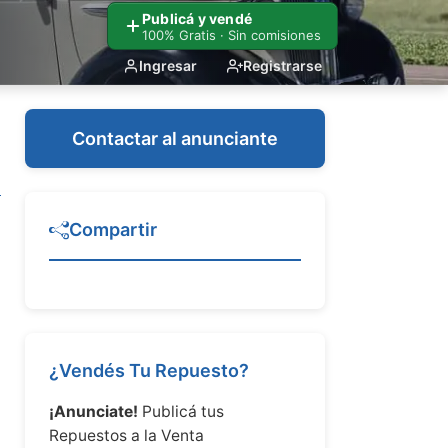
Publicá y vendé
100% Gratis · Sin comisiones
Ingresar
Registrarse
Contactar al anunciante
Compartir
¿Vendés Tu Repuesto?
¡Anunciate!
Publicá tus
Repuestos a la Venta