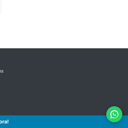
es
ora!