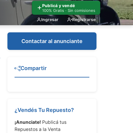
Publicá y vendé
100% Gratis · Sin comisiones
Ingresar
Registrarse
Contactar al anunciante
Compartir
¿Vendés Tu Repuesto?
¡Anunciate!
Publicá tus
Repuestos a la Venta