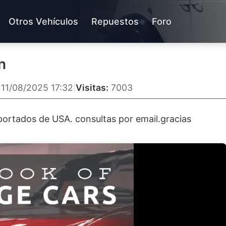
Otros Vehículos
Repuestos
Foro
n
11/08/2025 17:32
|
Visitas:
7003
portados de USA. consultas por email.gracias