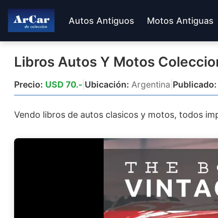
Autos Antiguos
Motos Antiguas
Libros Autos Y Motos Coleccio
Precio:
USD 70.-
|
Ubicación:
Argentina
|
Publicado:
Vendo libros de autos clasicos y motos, todos im