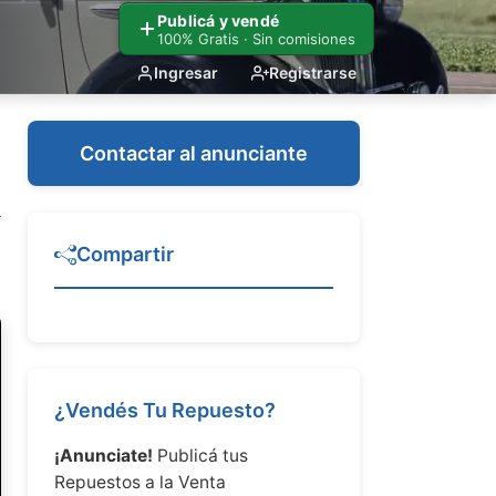
Publicá y vendé
100% Gratis · Sin comisiones
Ingresar
Registrarse
Contactar al anunciante
Compartir
¿Vendés Tu Repuesto?
¡Anunciate!
Publicá tus
Repuestos a la Venta