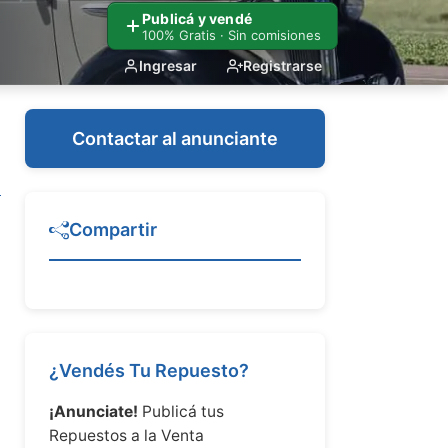
Publicá y vendé
100% Gratis · Sin comisiones
Ingresar
Registrarse
Contactar al anunciante
Compartir
¿Vendés Tu Repuesto?
¡Anunciate!
Publicá tus
Repuestos a la Venta