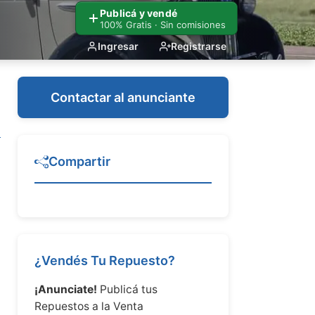
Publicá y vendé
100% Gratis · Sin comisiones
Ingresar
Registrarse
Contactar al anunciante
Compartir
¿Vendés Tu Repuesto?
¡Anunciate!
Publicá tus
Repuestos a la Venta