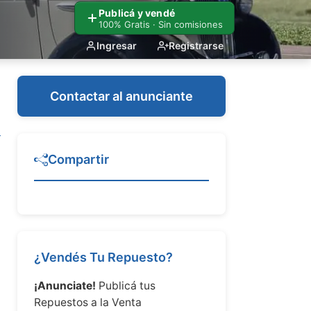
Publicá y vendé
100% Gratis · Sin comisiones
Ingresar
Registrarse
Contactar al anunciante
Compartir
¿Vendés Tu Repuesto?
¡Anunciate!
Publicá tus
Repuestos a la Venta