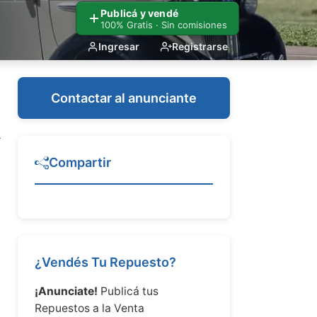
Publicá y vendé
100% Gratis · Sin comisiones
Ingresar
Registrarse
Contactar al anunciante
Compartir
¿Vendés Tu Repuesto?
¡Anunciate!
Publicá tus
Repuestos a la Venta