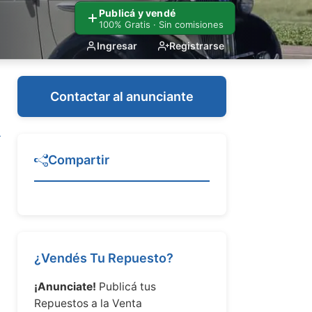
Publicá y vendé
100% Gratis · Sin comisiones
Ingresar
Registrarse
Contactar al anunciante
Compartir
¿Vendés Tu Repuesto?
¡Anunciate!
Publicá tus
Repuestos a la Venta