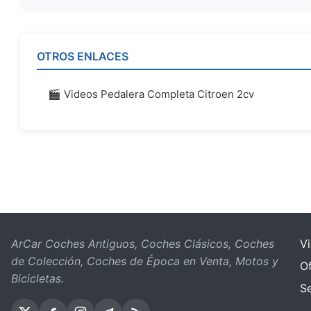
OTROS ENLACES
🎬 Videos Pedalera Completa Citroen 2cv
ArCar Coches Antiguos, Coches Clásicos, Coches
V
de Colección, Coches de Época en Venta, Motos y
Of
Bicicletas.
S