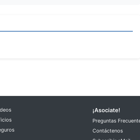
ideos
¡Asociate!
icios
Preguntas Frecuent
eguros
Contáctenos