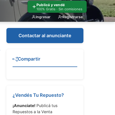
Publicá y vendé
100% Gratis · Sin comisiones
Ingresar
Registrarse
Contactar al anunciante
Compartir
¿Vendés Tu Repuesto?
¡Anunciate!
Publicá tus
Repuestos a la Venta