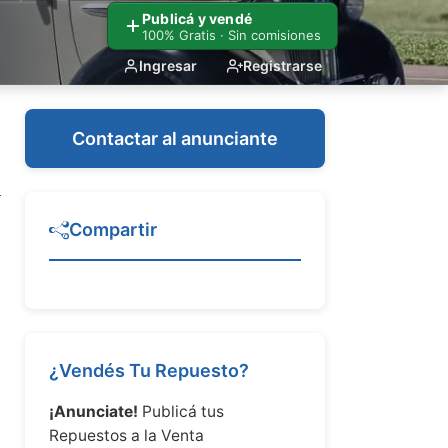
Publicá y vendé
100% Gratis · Sin comisiones
Ingresar
Registrarse
Contactar al anunciante
Compartir
¿Vendés Tu Repuesto?
¡Anunciate!
Publicá tus
Repuestos a la Venta