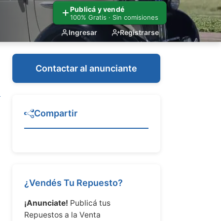
Publicá y vendé
100% Gratis · Sin comisiones
Ingresar
Registrarse
Contactar al anunciante
Compartir
¿Vendés Tu Repuesto?
¡Anunciate!
Publicá tus
Repuestos a la Venta