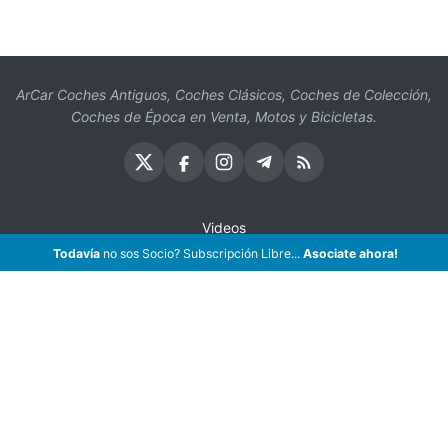
ArCar Coches Antiguos, Coches Clásicos, Coches de Colección,
Coches de Época en Venta, Motos y Bicicletas.
Videos
Todavía
no sos Socio? Subscripción Libre...
Asociate ahora!
Oficios
Seguros
¡Asociate!
Preguntas Frecuentes
Contáctenos
Subscribir eMail