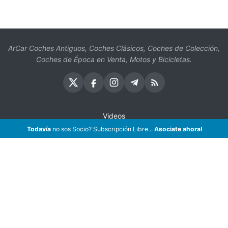
ArCar Coches Antiguos, Coches Clásicos, Coches de Colección,
Coches de Época en Venta, Motos y Bicicletas.
Videos
Todavía
no sos Socio? Subscripción Libre...
Asociate ahora!
Oficios
Seguros
¡Asociate!
Preguntas Frecuentes
Contáctenos
Subscribir eMail