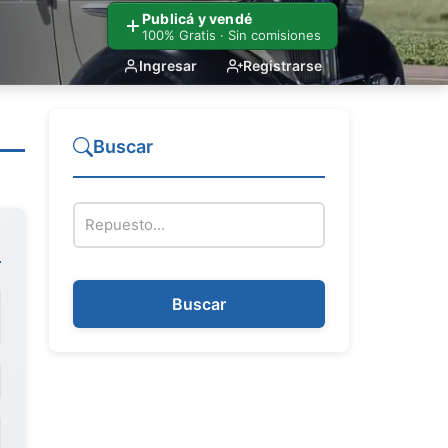
Publicá y vendé
100% Gratis · Sin comisiones
Ingresar
Registrarse
Buscar
Nombre del repuesto
Buscar