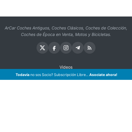
ArCar Coches Antiguos, Coches Clásicos, Coches de Colección,
Coches de Época en Venta, Motos y Bicicletas.
Videos
Todavía
no sos Socio? Subscripción Libre...
Asociate ahora!
Oficios
Seguros
¡Asociate!
Preguntas Frecuentes
Contáctenos
Subscribir eMail