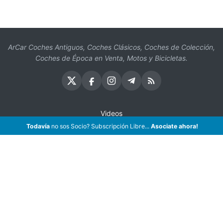
ArCar Coches Antiguos, Coches Clásicos, Coches de Colección,
Coches de Época en Venta, Motos y Bicicletas.
Videos
Todavía
no sos Socio? Subscripción Libre...
Asociate ahora!
Oficios
Seguros
¡Asociate!
Preguntas Frecuentes
Contáctenos
Subscribir eMail