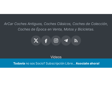
ArCar Coches Antiguos, Coches Clásicos, Coches de Colección,
Coches de Época en Venta, Motos y Bicicletas.
Videos
Todavía
no sos Socio? Subscripción Libre...
Asociate ahora!
Oficios
Seguros
¡Asociate!
Preguntas Frecuentes
Contáctenos
Subscribir eMail