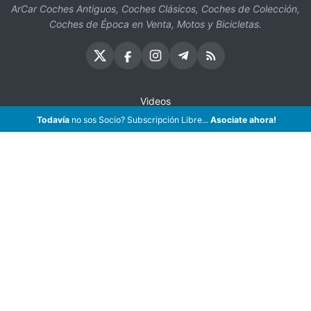
ArCar Coches Antiguos, Coches Clásicos, Coches de Colección,
Coches de Época en Venta, Motos y Bicicletas.
Videos
Todavía
no sos Socio? Subscripción Libre...
Oficios
Asociate ahora!
Seguros
¡Asociate!
Preguntas Frecuentes
Contáctenos
Subscribir eMail