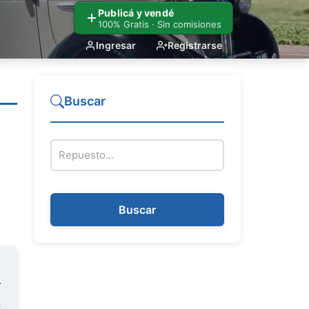
Publicá y vendé
100% Gratis · Sin comisiones
Ingresar
Registrarse
Buscar
Nombre del repuesto
Buscar