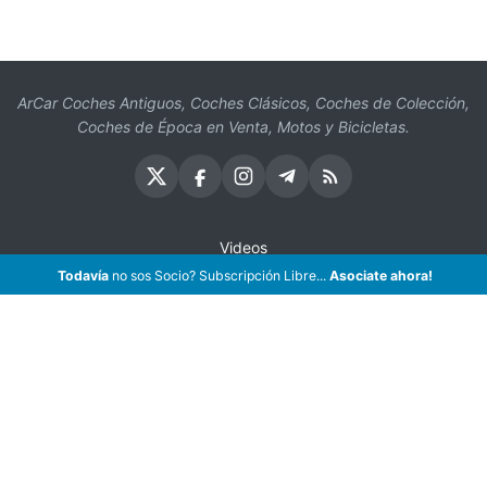
ArCar Coches Antiguos, Coches Clásicos, Coches de Colección,
Coches de Época en Venta, Motos y Bicicletas.
Videos
Todavía
no sos Socio? Subscripción Libre...
Asociate ahora!
Oficios
Seguros
¡Asociate!
Preguntas Frecuentes
Contáctenos
Subscribir eMail