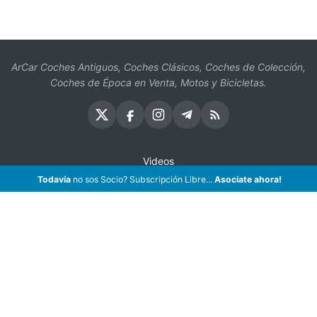
ArCar Coches Antiguos, Coches Clásicos, Coches de Colección,
Coches de Época en Venta, Motos y Bicicletas.
Videos
Todavía
no sos Socio? Subscripción Libre...
Asociate ahora!
Oficios
Seguros
¡Asociate!
Preguntas Frecuentes
Contáctenos
Subscribir eMail