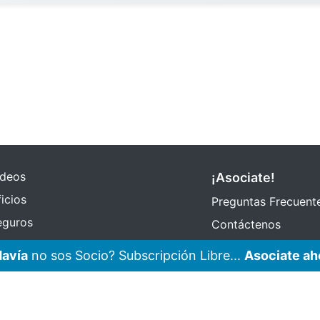
ideos
¡Asociate!
icios
Preguntas Frecuent
eguros
Contáctenos
Subscribir eMail
avía
no sos Socio? Subscripción Libre...
Asociate ah