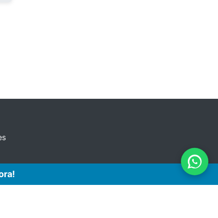
es
ora!