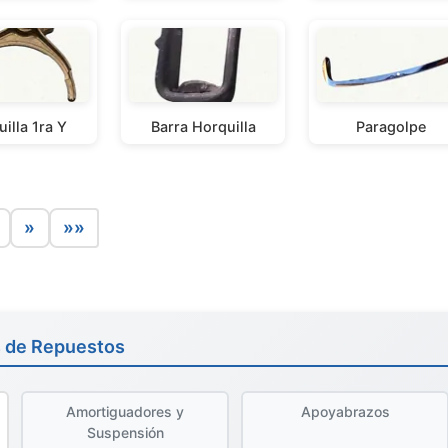
illa 1ra Y
Barra Horquilla
Paragolpe
»
»»
s de Repuestos
Amortiguadores y
Apoyabrazos
Suspensión