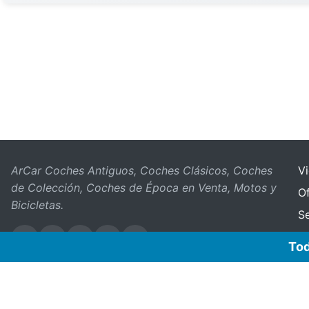
ArCar Coches Antiguos, Coches Clásicos, Coches
V
de Colección, Coches de Época en Venta, Motos y
Of
Bicicletas.
S
Tod