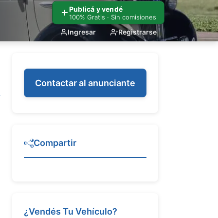
Publicá y vendé
100% Gratis · Sin comisiones
Ingresar
Registrarse
Contactar al anunciante
Compartir
¿Vendés Tu Vehículo?