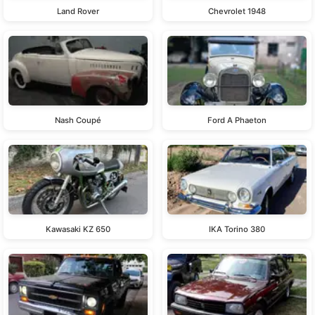
Land Rover
Chevrolet 1948
Nash Coupé
Ford A Phaeton
Kawasaki KZ 650
IKA Torino 380