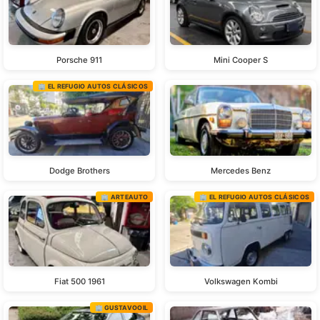
Porsche 911
Mini Cooper S
🏢 EL REFUGIO AUTOS CLÁSICOS
Dodge Brothers
Mercedes Benz
🏢 ARTEAUTO
🏢 EL REFUGIO AUTOS CLÁSICOS
Fiat 500 1961
Volkswagen Kombi
🏢 GUSTAVOOIL