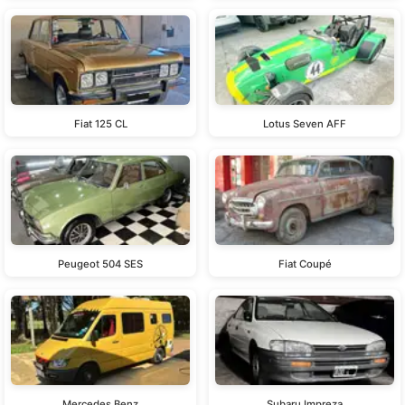
Fiat 125 CL
Lotus Seven AFF
Peugeot 504 SES
Fiat Coupé
Mercedes Benz
Subaru Impreza