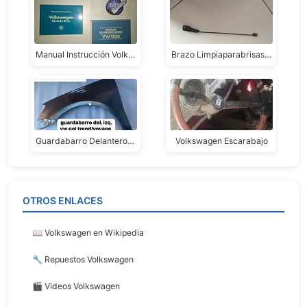
Manual Instrucción Volkswagen - Gol - Gacel - Vw 1500 30 Mil Cada Uno #3
Brazo Limpiaparabrisas Kombi Volkswagen 1951/53
Guardabarro Delantero Izquierdo Volkswagen Gol Trend/voyage
Volkswagen Escarabajo
OTROS ENLACES
📖 Volkswagen en Wikipedia
🔧 Repuestos Volkswagen
🎬 Videos Volkswagen