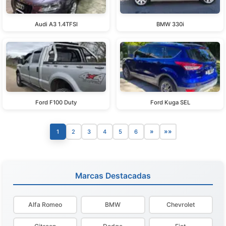
Audi A3 1.4TFSI
BMW 330i
Ford F100 Duty
Ford Kuga SEL
»
»»
1
2
3
4
5
6
Marcas Destacadas
Alfa Romeo
BMW
Chevrolet