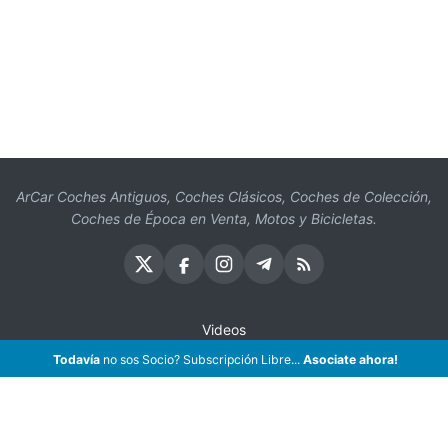
ArCar Coches Antiguos, Coches Clásicos, Coches de Colección,
Coches de Época en Venta, Motos y Bicicletas.
Videos
Oficios
Todavía
no sos Socio? Subscripción Libre...
Asociate ahora!
Seguros
¡Asociate!