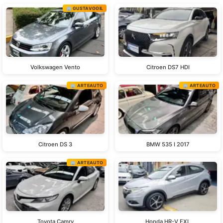
🏢 GUSTAVOOIL
Volkswagen Vento
Citroen DS7 HDI
🏢 ARTEAUTO
🏢 ARTEAUTO
Citroen DS 3
BMW 535 I 2017
🏢 ARTEAUTO
Toyota Camry
Honda HR-V EXL