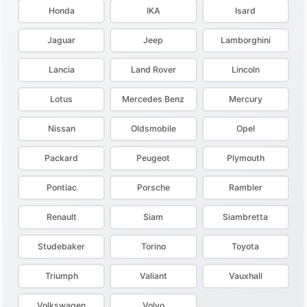
Honda
IKA
Isard
Jaguar
Jeep
Lamborghini
Lancia
Land Rover
Lincoln
Lotus
Mercedes Benz
Mercury
Nissan
Oldsmobile
Opel
Packard
Peugeot
Plymouth
Pontiac
Porsche
Rambler
Renault
Siam
Siambretta
Studebaker
Torino
Toyota
Triumph
Valiant
Vauxhall
Volkswagen
Volvo