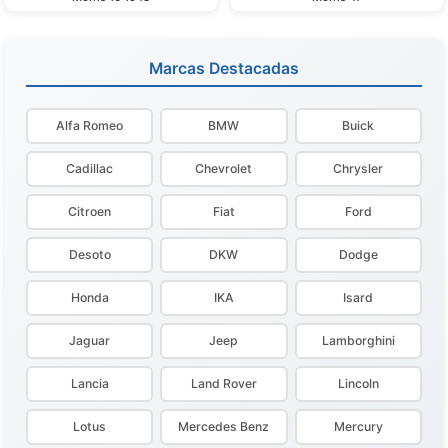
Marcas Destacadas
Alfa Romeo
BMW
Buick
Cadillac
Chevrolet
Chrysler
Citroen
Fiat
Ford
Desoto
DKW
Dodge
Honda
IKA
Isard
Jaguar
Jeep
Lamborghini
Lancia
Land Rover
Lincoln
Lotus
Mercedes Benz
Mercury