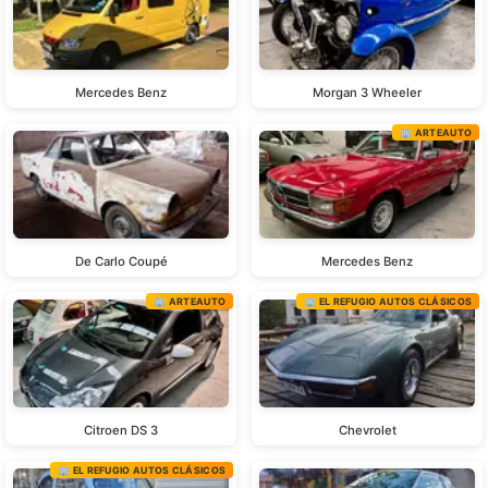
Mercedes Benz
Morgan 3 Wheeler
🏢 ARTEAUTO
De Carlo Coupé
Mercedes Benz
🏢 ARTEAUTO
🏢 EL REFUGIO AUTOS CLÁSICOS
Citroen DS 3
Chevrolet
🏢 EL REFUGIO AUTOS CLÁSICOS