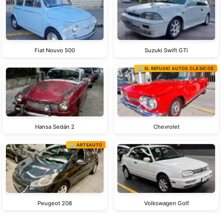
Fiat Nouvo 500
Suzuki Swift GTi
🏢 EL REFUGIO AUTOS CLÁSICOS
Hansa Sedán 2
Chevrolet
🏢 ARTEAUTO
Peugeot 208
Volkswagen Golf