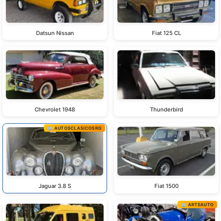
Datsun Nissan
Fiat 125 CL
Chevrolet 1948
Thunderbird
🏢 AUTOSCLASICOSRG
Jaguar 3.8 S
Fiat 1500
🏢 ARTEAUTO