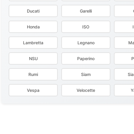
Ducati
Garelli
Honda
ISO
Lambretta
Legnano
Ma
NSU
Paperino
P
Rumi
Siam
Si
Vespa
Velocette
Y