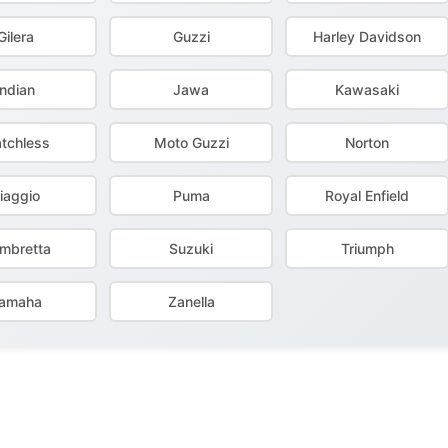
Gilera
Guzzi
Harley Davidson
Indian
Jawa
Kawasaki
tchless
Moto Guzzi
Norton
iaggio
Puma
Royal Enfield
ambretta
Suzuki
Triumph
amaha
Zanella