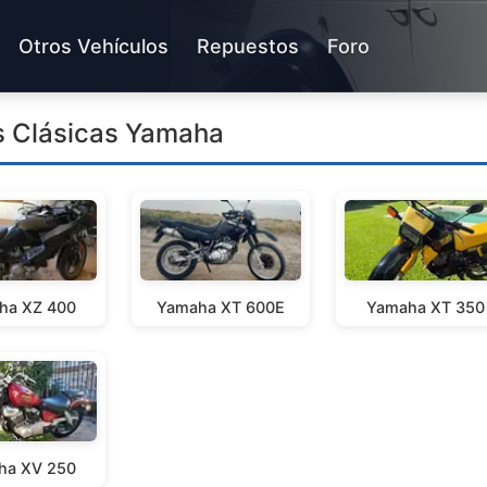
Otros Vehículos
Repuestos
Foro
s Clásicas Yamaha
ha XZ 400
Yamaha XT 600E
Yamaha XT 350
ha XV 250