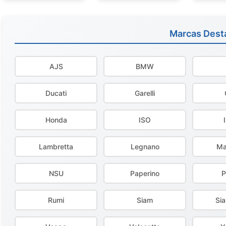
Marcas Dest
AJS
BMW
Ducati
Garelli
Honda
ISO
Lambretta
Legnano
Ma
NSU
Paperino
P
Rumi
Siam
Si