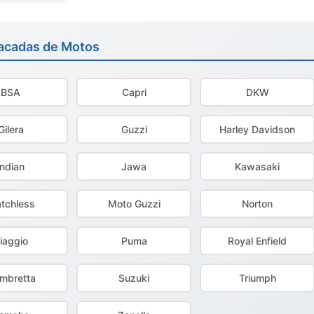
acadas de Motos
BSA
Capri
DKW
Gilera
Guzzi
Harley Davidson
Indian
Jawa
Kawasaki
tchless
Moto Guzzi
Norton
iaggio
Puma
Royal Enfield
ambretta
Suzuki
Triumph